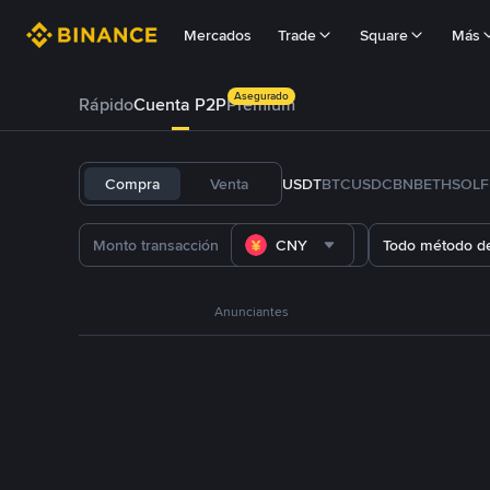
Mercados
Trade
Square
Más
Asegurado
Rápido
Cuenta P2P
Prémium
Compra
Venta
USDT
BTC
USDC
BNB
ETH
SOL
CNY
Todo método d
Anunciantes