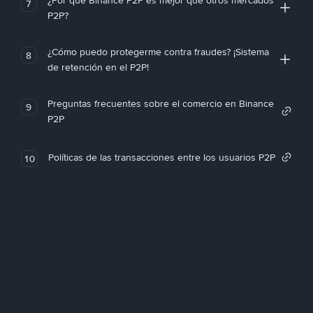
¿Por qué Binance P2P es mejor que otros mercados
7
P2P?
¿Cómo puedo protegerme contra fraudes? ¡Sistema
8
de retención en el P2P!
Preguntas frecuentes sobre el comercio en Binance
9
P2P
Políticas de las transacciones entre los usuarios P2P
10