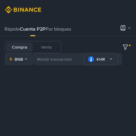
Rápido
Cuenta P2P
Por bloques
Compra
Venta
BNB
KHR