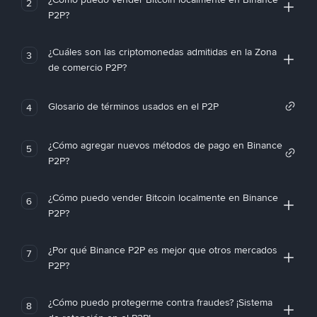
2
P2P?
¿Cuáles son las criptomonedas admitidas en la Zona
3
de comercio P2P?
Glosario de términos usados en el P2P
4
¿Cómo agregar nuevos métodos de pago en Binance
5
P2P?
¿Cómo puedo vender Bitcoin localmente en Binance
6
P2P?
¿Por qué Binance P2P es mejor que otros mercados
7
P2P?
¿Cómo puedo protegerme contra fraudes? ¡Sistema
8