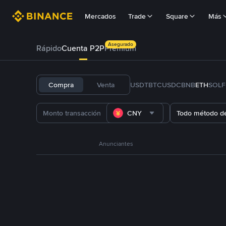
Mercados
Trade
Square
Más
Asegurado
Rápido
Cuenta P2P
Prémium
Compra
Venta
USDT
BTC
USDC
BNB
ETH
SOL
CNY
Todo método d
Anunciantes