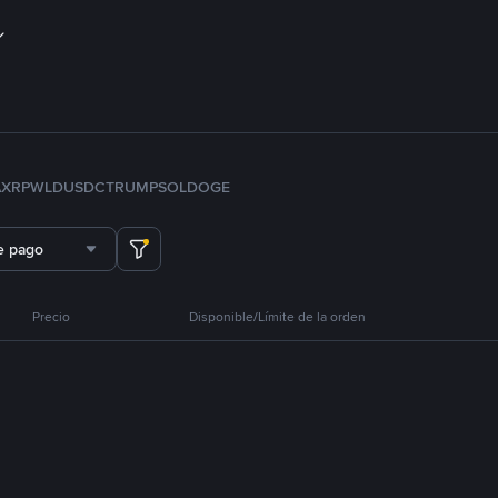
A
XRP
WLD
USDC
TRUMP
SOL
DOGE
e pago
Precio
Disponible/Límite de la orden