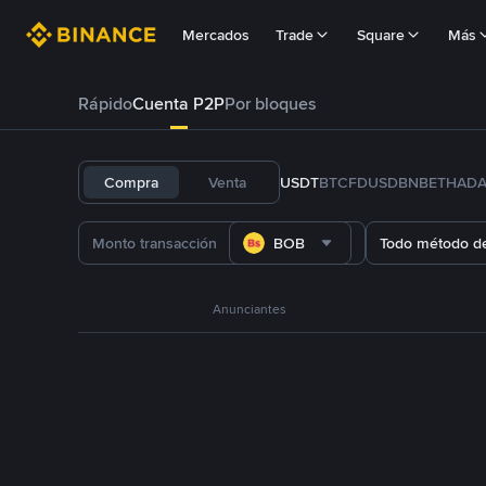
Mercados
Trade
Square
Más
Rápido
Cuenta P2P
Por bloques
Compra
Venta
USDT
BTC
FDUSD
BNB
ETH
AD
BOB
Todo método d
Anunciantes