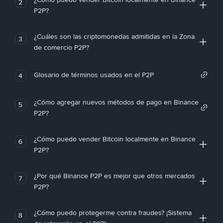
2
P2P?
¿Cuáles son las criptomonedas admitidas en la Zona
3
de comercio P2P?
Glosario de términos usados en el P2P
4
¿Cómo agregar nuevos métodos de pago en Binance
5
P2P?
¿Cómo puedo vender Bitcoin localmente en Binance
6
P2P?
¿Por qué Binance P2P es mejor que otros mercados
7
P2P?
¿Cómo puedo protegerme contra fraudes? ¡Sistema
8