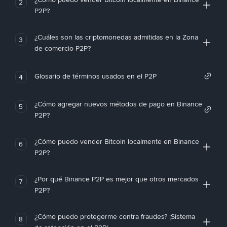
2
P2P?
¿Cuáles son las criptomonedas admitidas en la Zona
3
de comercio P2P?
Glosario de términos usados en el P2P
4
¿Cómo agregar nuevos métodos de pago en Binance
5
P2P?
¿Cómo puedo vender Bitcoin localmente en Binance
6
P2P?
¿Por qué Binance P2P es mejor que otros mercados
7
P2P?
¿Cómo puedo protegerme contra fraudes? ¡Sistema
8