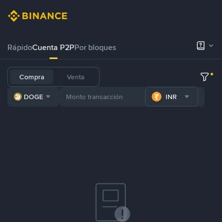
Rápido
Cuenta P2P
Por bloques
Compra
Venta
DOGE
INR