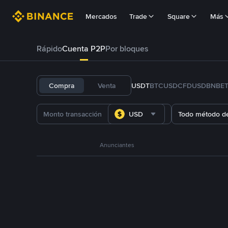
Mercados
Trade
Square
Más
Rápido
Cuenta P2P
Por bloques
Compra
Venta
USDT
BTC
USDC
FDUSD
BNB
E
USD
Todo método d
Anunciantes