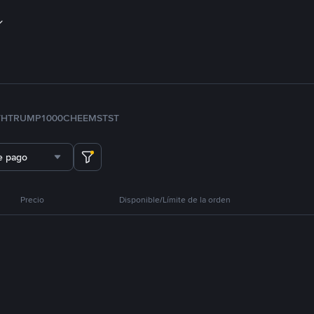
TH
TRUMP
1000CHEEMS
TST
e pago
Precio
Disponible/Límite de la orden