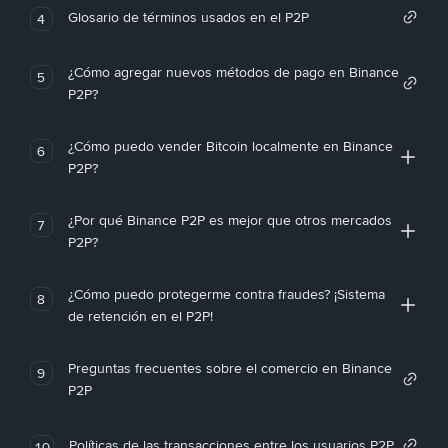
Glosario de términos usados en el P2P
4
¿Cómo agregar nuevos métodos de pago en Binance
5
P2P?
¿Cómo puedo vender Bitcoin localmente en Binance
6
P2P?
¿Por qué Binance P2P es mejor que otros mercados
7
P2P?
¿Cómo puedo protegerme contra fraudes? ¡Sistema
8
de retención en el P2P!
Preguntas frecuentes sobre el comercio en Binance
9
P2P
Políticas de las transacciones entre los usuarios P2P
10