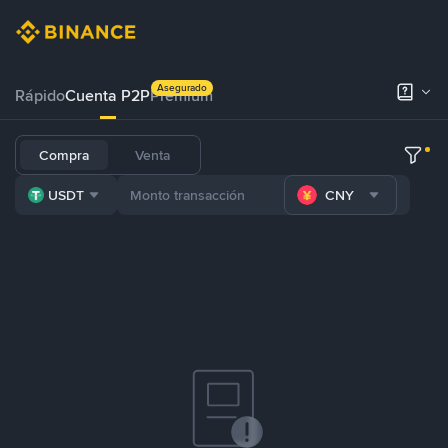
Asegurado
Rápido
Cuenta P2P
Prémium
Compra
Venta
USDT
CNY