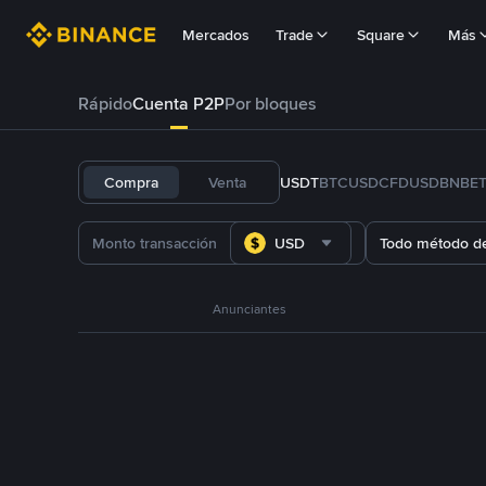
Mercados
Trade
Square
Más
Rápido
Cuenta P2P
Por bloques
Compra
Venta
USDT
BTC
USDC
FDUSD
BNB
E
USD
Todo método d
Anunciantes