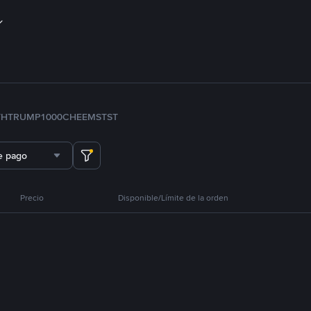
TH
TRUMP
1000CHEEMS
TST
e pago
Precio
Disponible/Límite de la orden