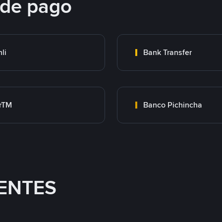
 de pago
nli
Bank Transfer
rTM
Banco Pichincha
ENTES