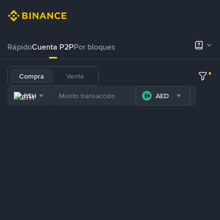
Rápido
Cuenta P2P
Por bloques
Compra
Venta
ETH
AED