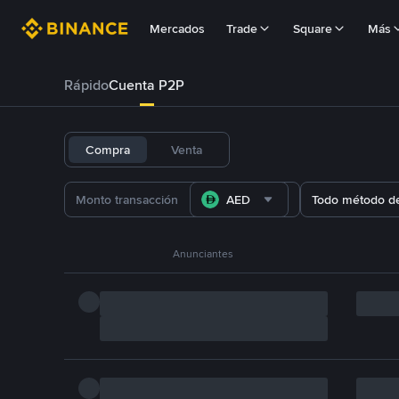
Mercados
Trade
Square
Más
Rápido
Cuenta P2P
Compra
Venta
AED
Todo método d
Anunciantes