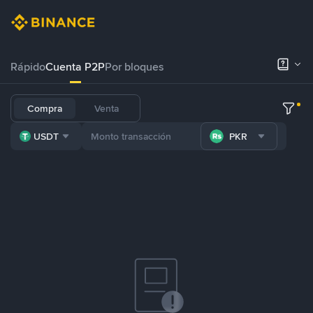
Rápido
Cuenta P2P
Por bloques
Compra
Venta
USDT
PKR