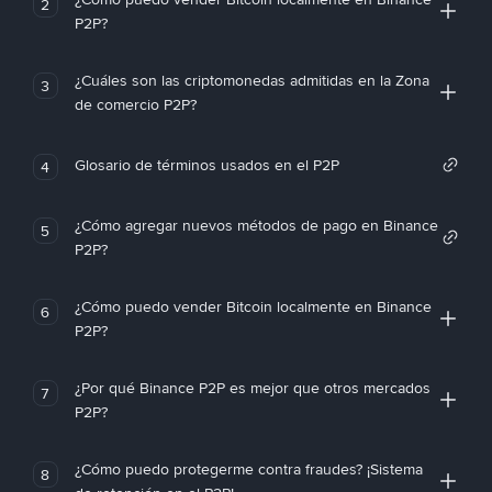
2
P2P?
¿Cuáles son las criptomonedas admitidas en la Zona
3
de comercio P2P?
Glosario de términos usados en el P2P
4
¿Cómo agregar nuevos métodos de pago en Binance
5
P2P?
¿Cómo puedo vender Bitcoin localmente en Binance
6
P2P?
¿Por qué Binance P2P es mejor que otros mercados
7
P2P?
¿Cómo puedo protegerme contra fraudes? ¡Sistema
8