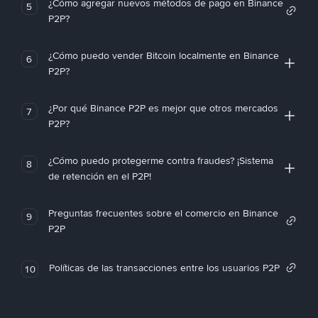
¿Cómo agregar nuevos métodos de pago en Binance
5
P2P?
¿Cómo puedo vender Bitcoin localmente en Binance
6
P2P?
¿Por qué Binance P2P es mejor que otros mercados
7
P2P?
¿Cómo puedo protegerme contra fraudes? ¡Sistema
8
de retención en el P2P!
Preguntas frecuentes sobre el comercio en Binance
9
P2P
Políticas de las transacciones entre los usuarios P2P
10