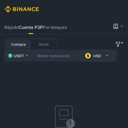
Rápido
Cuenta P2P
Por bloques
Compra
Venta
USDT
USD