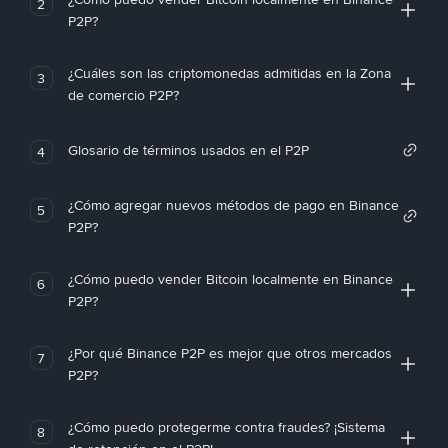
2
P2P?
¿Cuáles son las criptomonedas admitidas en la Zona
3
de comercio P2P?
Glosario de términos usados en el P2P
4
¿Cómo agregar nuevos métodos de pago en Binance
5
P2P?
¿Cómo puedo vender Bitcoin localmente en Binance
6
P2P?
¿Por qué Binance P2P es mejor que otros mercados
7
P2P?
¿Cómo puedo protegerme contra fraudes? ¡Sistema
8