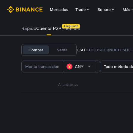
Mercados
Trade
Square
Más
Asegurado
Rápido
Cuenta P2P
Prémium
Compra
Venta
USDT
BTC
USDC
BNB
ETH
SOL
CNY
Todo método d
Anunciantes