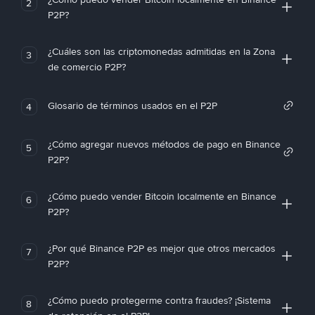
2
P2P?
¿Cuáles son las criptomonedas admitidas en la Zona
3
de comercio P2P?
Glosario de términos usados en el P2P
4
¿Cómo agregar nuevos métodos de pago en Binance
5
P2P?
¿Cómo puedo vender Bitcoin localmente en Binance
6
P2P?
¿Por qué Binance P2P es mejor que otros mercados
7
P2P?
¿Cómo puedo protegerme contra fraudes? ¡Sistema
8