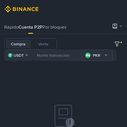
Rápido
Cuenta P2P
Por bloques
Compra
Venta
USDT
PKR