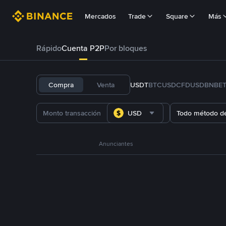
Mercados
Trade
Square
Más
Rápido
Cuenta P2P
Por bloques
Compra
Venta
USDT
BTC
USDC
FDUSD
BNB
E
USD
Todo método d
Anunciantes