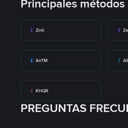
Principales métodos
Zinli
Ze
AirTM
A
KHQR
PREGUNTAS FRECU