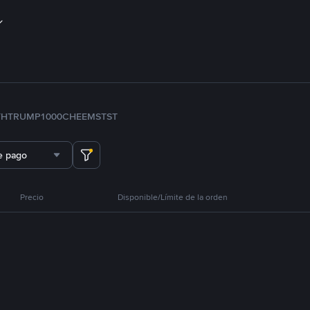
TH
TRUMP
1000CHEEMS
TST
e pago
Precio
Disponible/Límite de la orden