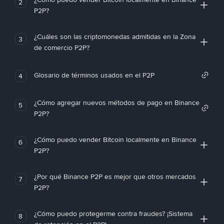
2
P2P?
¿Cuáles son las criptomonedas admitidas en la Zona
3
de comercio P2P?
Glosario de términos usados en el P2P
4
¿Cómo agregar nuevos métodos de pago en Binance
5
P2P?
¿Cómo puedo vender Bitcoin localmente en Binance
6
P2P?
¿Por qué Binance P2P es mejor que otros mercados
7
P2P?
¿Cómo puedo protegerme contra fraudes? ¡Sistema
8