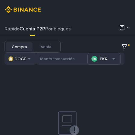
Rápido
Cuenta P2P
Por bloques
Compra
Venta
DOGE
PKR