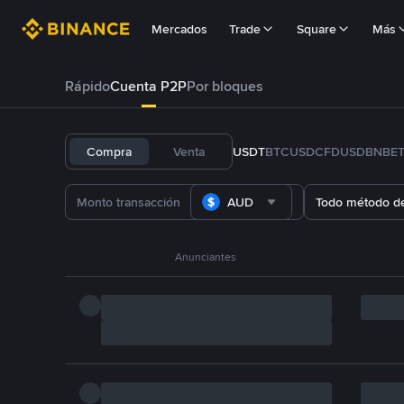
Mercados
Trade
Square
Más
Rápido
Cuenta P2P
Por bloques
Compra
Venta
USDT
BTC
USDC
FDUSD
BNB
E
AUD
Todo método d
Anunciantes