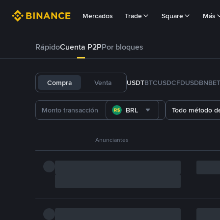
Mercados
Trade
Square
Más
Rápido
Cuenta P2P
Por bloques
Compra
Venta
USDT
BTC
USDC
FDUSD
BNB
E
BRL
Todo método d
Anunciantes