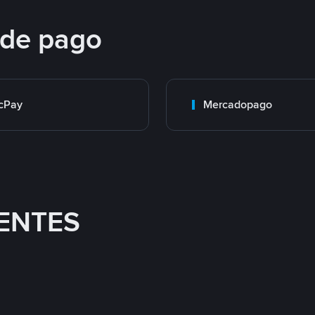
 de pago
cPay
Mercadopago
ENTES