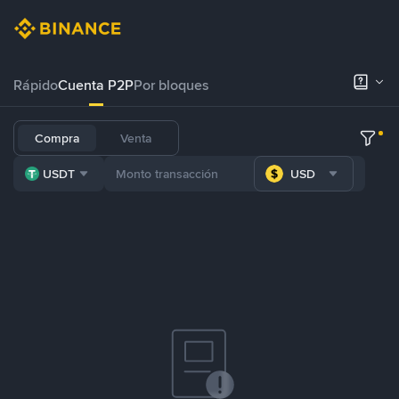
Rápido
Cuenta P2P
Por bloques
Compra
Venta
USDT
USD