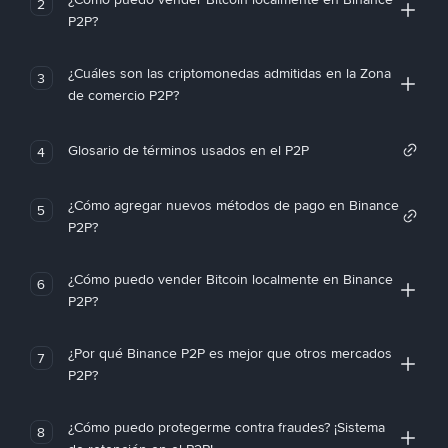
2
P2P?
¿Cuáles son las criptomonedas admitidas en la Zona
3
de comercio P2P?
Glosario de términos usados en el P2P
4
¿Cómo agregar nuevos métodos de pago en Binance
5
P2P?
¿Cómo puedo vender Bitcoin localmente en Binance
6
P2P?
¿Por qué Binance P2P es mejor que otros mercados
7
P2P?
¿Cómo puedo protegerme contra fraudes? ¡Sistema
8