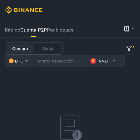
Rápido
Cuenta P2P
Por bloques
Compra
Venta
BTC
VND