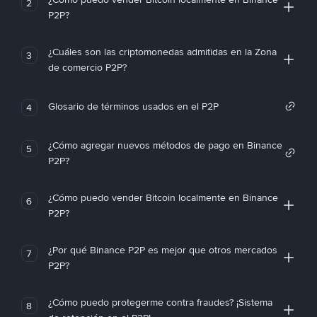
2
P2P?
¿Cuáles son las criptomonedas admitidas en la Zona
3
de comercio P2P?
Glosario de términos usados en el P2P
4
¿Cómo agregar nuevos métodos de pago en Binance
5
P2P?
¿Cómo puedo vender Bitcoin localmente en Binance
6
P2P?
¿Por qué Binance P2P es mejor que otros mercados
7
P2P?
¿Cómo puedo protegerme contra fraudes? ¡Sistema
8