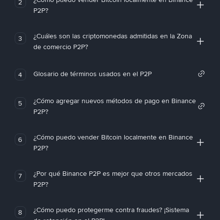
2
P2P?
¿Cuáles son las criptomonedas admitidas en la Zona
3
de comercio P2P?
Glosario de términos usados en el P2P
4
¿Cómo agregar nuevos métodos de pago en Binance
5
P2P?
¿Cómo puedo vender Bitcoin localmente en Binance
6
P2P?
¿Por qué Binance P2P es mejor que otros mercados
7
P2P?
¿Cómo puedo protegerme contra fraudes? ¡Sistema
8