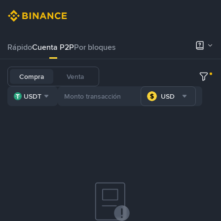
Rápido
Cuenta P2P
Por bloques
Compra
Venta
USDT
USD