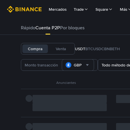
Mercados
Trade
Square
Más
Rápido
Cuenta P2P
Por bloques
Compra
Venta
USDT
BTC
USDC
BNB
ETH
GBP
Todo método d
Anunciantes