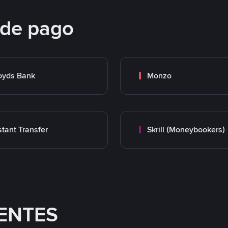
 de pago
oyds Bank
Monzo
stant Transfer
Skrill (Moneybookers)
ENTES