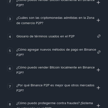
2
P2P?
¿Cuáles son las criptomonedas admitidas en la Zona
3
de comercio P2P?
Glosario de términos usados en el P2P
4
¿Cómo agregar nuevos métodos de pago en Binance
5
P2P?
¿Cómo puedo vender Bitcoin localmente en Binance
6
P2P?
¿Por qué Binance P2P es mejor que otros mercados
7
P2P?
¿Cómo puedo protegerme contra fraudes? ¡Sistema
8