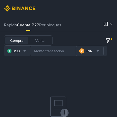
Rápido
Cuenta P2P
Por bloques
Compra
Venta
USDT
INR