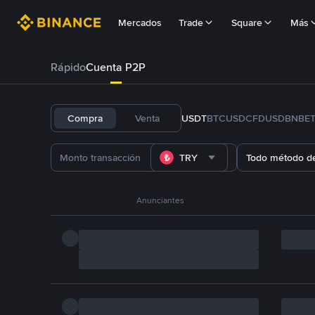
Mercados
Trade
Square
Más
Rápido
Cuenta P2P
Compra
Venta
USDT
BTC
USDC
FDUSD
BNB
E
TRY
Todo método d
Anunciantes