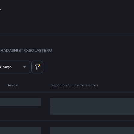
TH
ADA
SHIB
TRX
SOL
ASTER
U
e pago
Precio
Disponible/Límite de la orden