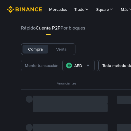
Mercados
Trade
Square
Más
Rápido
Cuenta P2P
Por bloques
Compra
Venta
AED
Todo método d
Anunciantes