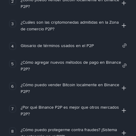
2
P2P?
¿Cuáles son las criptomonedas admitidas en la Zona
3
de comercio P2P?
Glosario de términos usados en el P2P
4
¿Cómo agregar nuevos métodos de pago en Binance
5
P2P?
¿Cómo puedo vender Bitcoin localmente en Binance
6
P2P?
¿Por qué Binance P2P es mejor que otros mercados
7
P2P?
¿Cómo puedo protegerme contra fraudes? ¡Sistema
8