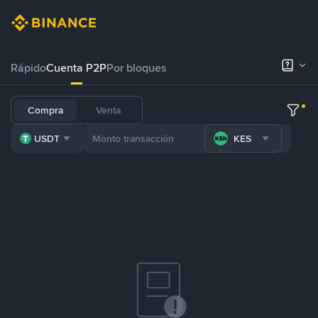
Rápido
Cuenta P2P
Por bloques
Compra
Venta
USDT
KES