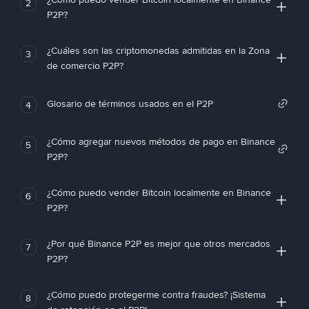
2
P2P?
¿Cuáles son las criptomonedas admitidas en la Zona
3
de comercio P2P?
Glosario de términos usados en el P2P
4
¿Cómo agregar nuevos métodos de pago en Binance
5
P2P?
¿Cómo puedo vender Bitcoin localmente en Binance
6
P2P?
¿Por qué Binance P2P es mejor que otros mercados
7
P2P?
¿Cómo puedo protegerme contra fraudes? ¡Sistema
8