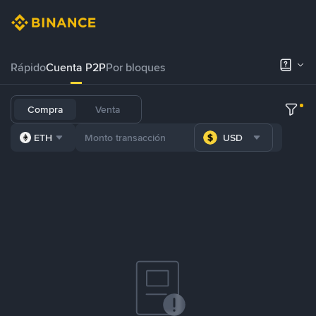
Rápido
Cuenta P2P
Por bloques
Compra
Venta
ETH
USD