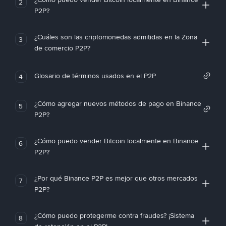
2
P2P?
¿Cuáles son las criptomonedas admitidas en la Zona
3
de comercio P2P?
Glosario de términos usados en el P2P
4
¿Cómo agregar nuevos métodos de pago en Binance
5
P2P?
¿Cómo puedo vender Bitcoin localmente en Binance
6
P2P?
¿Por qué Binance P2P es mejor que otros mercados
7
P2P?
¿Cómo puedo protegerme contra fraudes? ¡Sistema
8