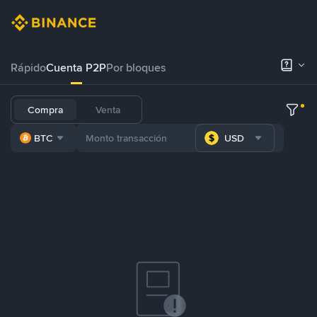
Rápido
Cuenta P2P
Por bloques
Compra
Venta
BTC
USD