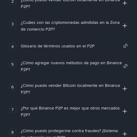
2
P2P?
¿Cuáles son las criptomonedas admitidas en la Zona
3
de comercio P2P?
Glosario de términos usados en el P2P
4
¿Cómo agregar nuevos métodos de pago en Binance
5
P2P?
¿Cómo puedo vender Bitcoin localmente en Binance
6
P2P?
¿Por qué Binance P2P es mejor que otros mercados
7
P2P?
¿Cómo puedo protegerme contra fraudes? ¡Sistema
8