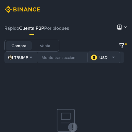
Rápido
Cuenta P2P
Por bloques
Compra
Venta
TRUMP
USD