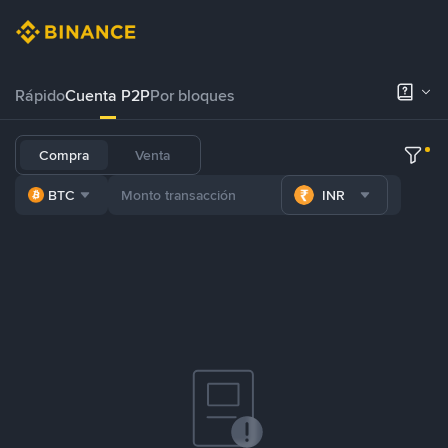
Rápido
Cuenta P2P
Por bloques
Compra
Venta
BTC
INR