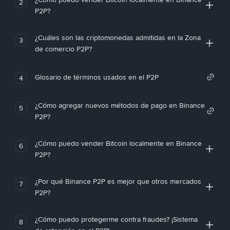
2
P2P?
¿Cuáles son las criptomonedas admitidas en la Zona
3
de comercio P2P?
Glosario de términos usados en el P2P
4
¿Cómo agregar nuevos métodos de pago en Binance
5
P2P?
¿Cómo puedo vender Bitcoin localmente en Binance
6
P2P?
¿Por qué Binance P2P es mejor que otros mercados
7
P2P?
¿Cómo puedo protegerme contra fraudes? ¡Sistema
8