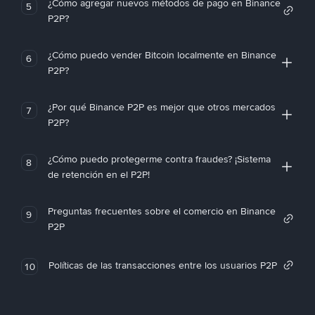
¿Cómo agregar nuevos métodos de pago en Binance
5
P2P?
¿Cómo puedo vender Bitcoin localmente en Binance
6
P2P?
¿Por qué Binance P2P es mejor que otros mercados
7
P2P?
¿Cómo puedo protegerme contra fraudes? ¡Sistema
8
de retención en el P2P!
Preguntas frecuentes sobre el comercio en Binance
9
P2P
Políticas de las transacciones entre los usuarios P2P
10