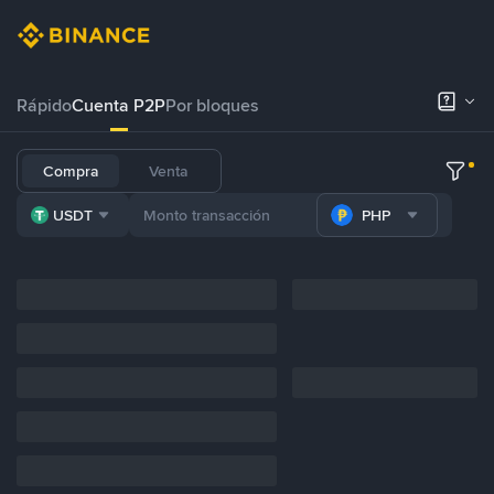
Rápido
Cuenta P2P
Por bloques
Compra
Venta
USDT
PHP