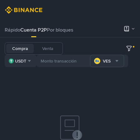
Rápido
Cuenta P2P
Por bloques
Compra
Venta
USDT
VES