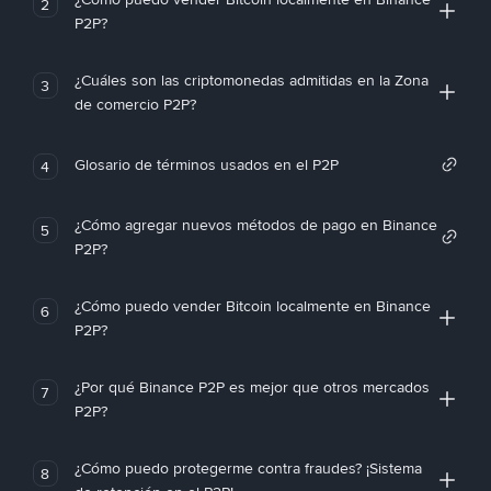
2
P2P?
¿Cuáles son las criptomonedas admitidas en la Zona
3
de comercio P2P?
Glosario de términos usados en el P2P
4
¿Cómo agregar nuevos métodos de pago en Binance
5
P2P?
¿Cómo puedo vender Bitcoin localmente en Binance
6
P2P?
¿Por qué Binance P2P es mejor que otros mercados
7
P2P?
¿Cómo puedo protegerme contra fraudes? ¡Sistema
8