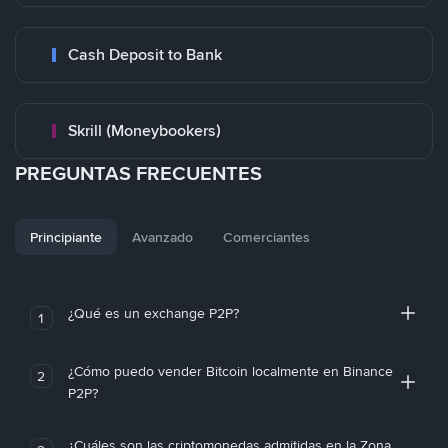
Cash Deposit to Bank
Skrill (Moneybookers)
PREGUNTAS FRECUENTES
Principiante
Avanzado
Comerciantes
¿Qué es un exchange P2P?
1
¿Cómo puedo vender Bitcoin localmente en Binance
2
P2P?
¿Cuáles son las criptomonedas admitidas en la Zona