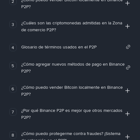
2
P2P?
¿Cuáles son las criptomonedas admitidas en la Zona
3
de comercio P2P?
Glosario de términos usados en el P2P
4
¿Cómo agregar nuevos métodos de pago en Binance
5
P2P?
¿Cómo puedo vender Bitcoin localmente en Binance
6
P2P?
¿Por qué Binance P2P es mejor que otros mercados
7
P2P?
¿Cómo puedo protegerme contra fraudes? ¡Sistema
8