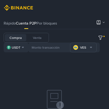
Rápido
Cuenta P2P
Por bloques
Compra
Venta
USDT
VES