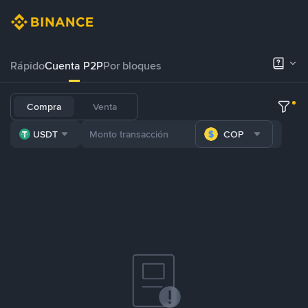
Rápido
Cuenta P2P
Por bloques
Compra
Venta
USDT
COP