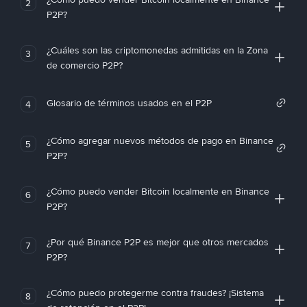
2
P2P?
¿Cuáles son las criptomonedas admitidas en la Zona
3
de comercio P2P?
Glosario de términos usados en el P2P
4
¿Cómo agregar nuevos métodos de pago en Binance
5
P2P?
¿Cómo puedo vender Bitcoin localmente en Binance
6
P2P?
¿Por qué Binance P2P es mejor que otros mercados
7
P2P?
¿Cómo puedo protegerme contra fraudes? ¡Sistema
8