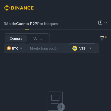
Rápido
Cuenta P2P
Por bloques
Compra
Venta
BTC
VES