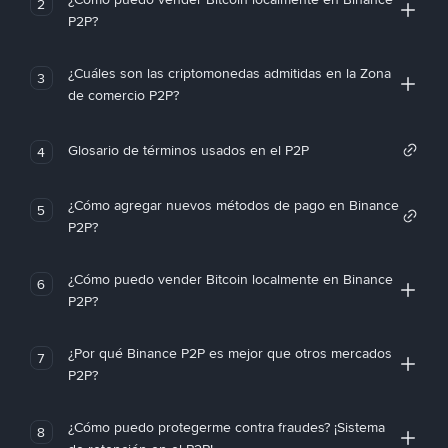
2
P2P?
¿Cuáles son las criptomonedas admitidas en la Zona
3
de comercio P2P?
Glosario de términos usados en el P2P
4
¿Cómo agregar nuevos métodos de pago en Binance
5
P2P?
¿Cómo puedo vender Bitcoin localmente en Binance
6
P2P?
¿Por qué Binance P2P es mejor que otros mercados
7
P2P?
¿Cómo puedo protegerme contra fraudes? ¡Sistema
8