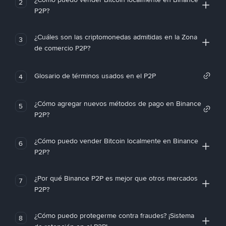
2
P2P?
¿Cuáles son las criptomonedas admitidas en la Zona
3
de comercio P2P?
Glosario de términos usados en el P2P
4
¿Cómo agregar nuevos métodos de pago en Binance
5
P2P?
¿Cómo puedo vender Bitcoin localmente en Binance
6
P2P?
¿Por qué Binance P2P es mejor que otros mercados
7
P2P?
¿Cómo puedo protegerme contra fraudes? ¡Sistema
8