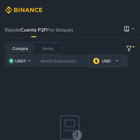
Rápido
Cuenta P2P
Por bloques
Compra
Venta
USDT
USD