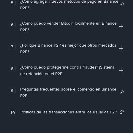
¿Cómo agregar nuevos métodos de pago en Binance
5
P2P?
¿Cómo puedo vender Bitcoin localmente en Binance
6
P2P?
¿Por qué Binance P2P es mejor que otros mercados
7
P2P?
¿Cómo puedo protegerme contra fraudes? ¡Sistema
8
de retención en el P2P!
Preguntas frecuentes sobre el comercio en Binance
9
P2P
Políticas de las transacciones entre los usuarios P2P
10