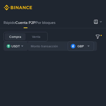
Rápido
Cuenta P2P
Por bloques
Compra
Venta
USDT
GBP