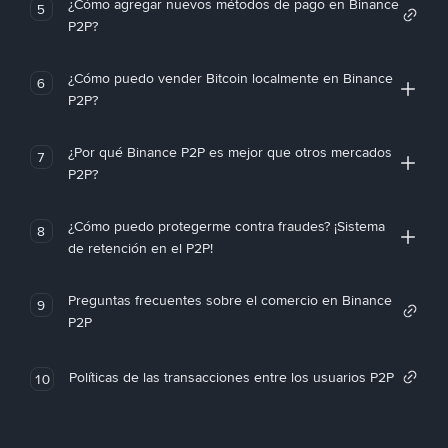
¿Cómo agregar nuevos métodos de pago en Binance
5
P2P?
¿Cómo puedo vender Bitcoin localmente en Binance
6
P2P?
¿Por qué Binance P2P es mejor que otros mercados
7
P2P?
¿Cómo puedo protegerme contra fraudes? ¡Sistema
8
de retención en el P2P!
Preguntas frecuentes sobre el comercio en Binance
9
P2P
Políticas de las transacciones entre los usuarios P2P
10