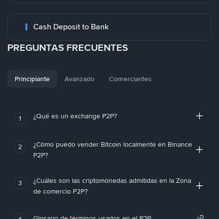
Cash Deposit to Bank
PREGUNTAS FRECUENTES
Principiante
Avanzado
Comerciantes
¿Qué es un exchange P2P?
1
¿Cómo puedo vender Bitcoin localmente en Binance
2
P2P?
¿Cuáles son las criptomonedas admitidas en la Zona
3
de comercio P2P?
Glosario de términos usados en el P2P
4