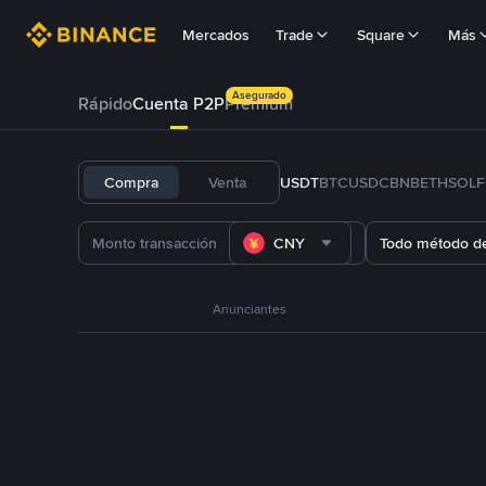
Mercados
Trade
Square
Más
Asegurado
Rápido
Cuenta P2P
Prémium
Compra
Venta
USDT
BTC
USDC
BNB
ETH
SOL
CNY
Todo método d
Anunciantes