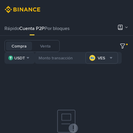
Rápido
Cuenta P2P
Por bloques
Compra
Venta
USDT
VES