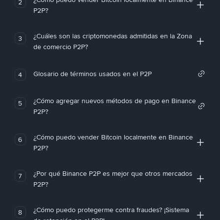
2
P2P?
¿Cuáles son las criptomonedas admitidas en la Zona
3
de comercio P2P?
Glosario de términos usados en el P2P
4
¿Cómo agregar nuevos métodos de pago en Binance
5
P2P?
¿Cómo puedo vender Bitcoin localmente en Binance
6
P2P?
¿Por qué Binance P2P es mejor que otros mercados
7
P2P?
¿Cómo puedo protegerme contra fraudes? ¡Sistema
8