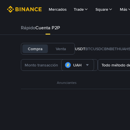
Mercados
Trade
Square
Más
Rápido
Cuenta P2P
Compra
Venta
USDT
BTC
USDC
BNB
ETH
UAH
UAH
Todo método d
Anunciantes