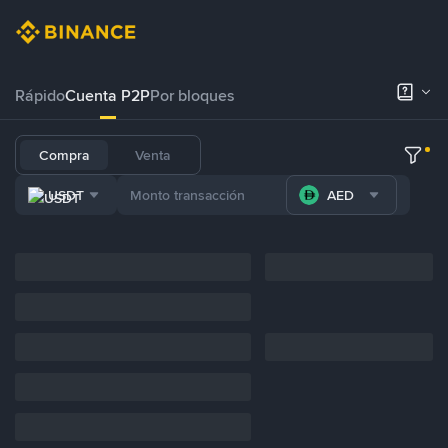
Rápido
Cuenta P2P
Por bloques
Compra
Venta
USDT
AED