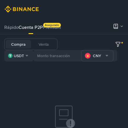
Asegurado
Rápido
Cuenta P2P
Prémium
Compra
Venta
USDT
CNY