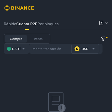
Rápido
Cuenta P2P
Por bloques
Compra
Venta
USDT
USD