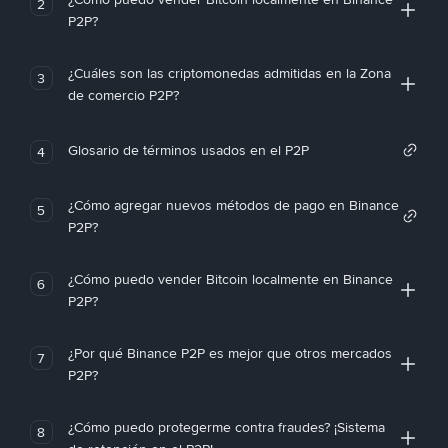
2
P2P?
¿Cuáles son las criptomonedas admitidas en la Zona
3
de comercio P2P?
Glosario de términos usados en el P2P
4
¿Cómo agregar nuevos métodos de pago en Binance
5
P2P?
¿Cómo puedo vender Bitcoin localmente en Binance
6
P2P?
¿Por qué Binance P2P es mejor que otros mercados
7
P2P?
¿Cómo puedo protegerme contra fraudes? ¡Sistema
8